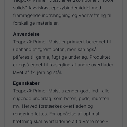
Teqpox® Primer Moist er et 2komponent ”100%
solids”, lavviskøst epoxybindemiddel med
fremragende indtrængning og vedhæftning til
forskellige materialer.
Anvendelse
Teqpox® Primer Moist er primært beregnet til
ubehandlet ”grøn” beton, men kan også
påføres til gamle, fugtige underlag. Produktet
er også egnet til forsegling af andre overflader
lavet af fx. jern og stål.
Egenskaber
Teqpox® Primer Moist trænger godt ind i alle
sugende underlag, som beton, puds, mursten
mv. Herved forstærkes overfladen og
rengøring lettes. For opnåelse af optimal
hæftning skal overfladerne altid være rene –