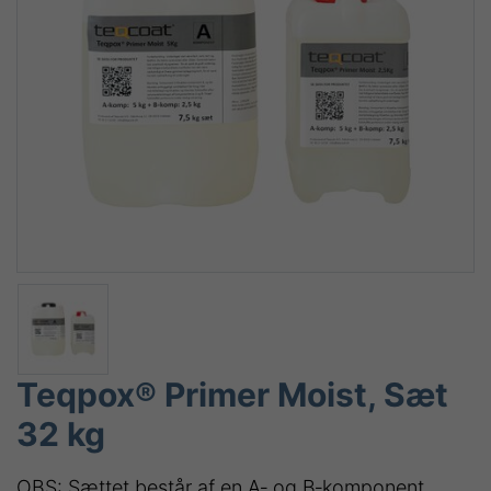
Teqpox® Primer Moist, Sæt
32 kg
OBS: Sættet består af en A‑ og B‑komponent.