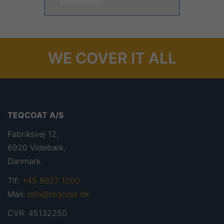
WE COVER IT ALL
TEQCOAT A/S
Fabriksvej 12,
6920 Videbæk,
Danmark
Tlf:
+45 8827 1000
Mail:
info@teqcoat.dk
CVR: 45132250