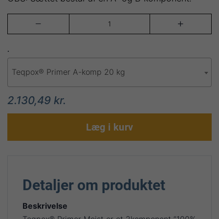


.
Teqpox® Primer A-komp 20 kg
2.130,49 kr.
Læg i kurv
Detaljer om produktet
Beskrivelse