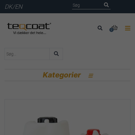
DK
/
EN

0
Kategorier
