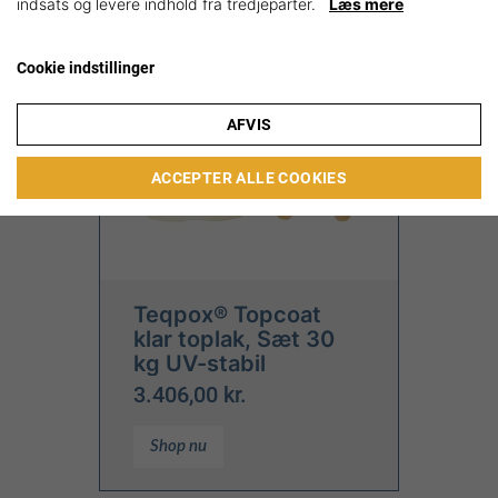
indsats og levere indhold fra tredjeparter.
Læs mere
Cookie indstillinger
AFVIS
ACCEPTER ALLE COOKIES
Teqpox® Topcoat
klar toplak, Sæt 30
kg UV-stabil
3.406,00 kr.
Shop nu