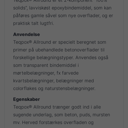
Teqpox® Allround er et 2-komponent ”100%
solids”, lavviskøst epoxybindemiddel, som kan
påføres gamle såvel som nye overflader, og er
praktisk talt lugtfri.
Anvendelse
Teqpox® Allround er specielt beregnet som
primer på ubehandlede betonoverflader til
forskellige belægningstyper. Anvendes også
som transparent bindemiddel i
mørtelbelægninger, fx farvede
kvartsbelægninger, belægninger med
colorflakes og naturstensbelægninger.
Egenskaber
Teqpox® Allround trænger godt ind i alle
sugende underlag, som beton, puds, mursten
mv. Herved forstærkes overfladen og