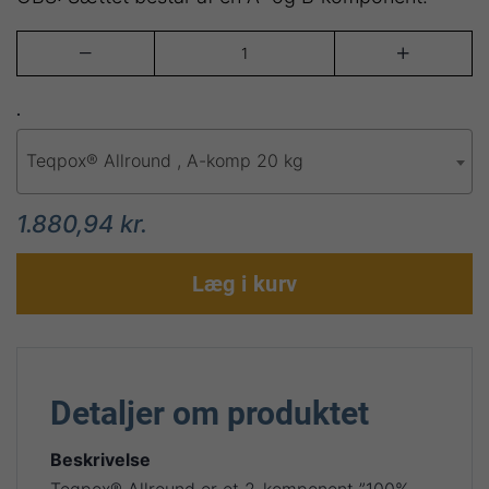


.
Teqpox® Allround , A-komp 20 kg
1.880,94 kr.
Læg i kurv
Detaljer om produktet
Beskrivelse