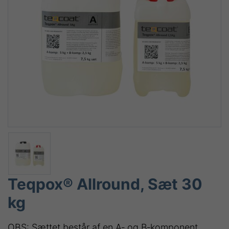
Teqpox® Allround, Sæt 30
kg
OBS: Sættet består af en A‑ og B‑komponent.