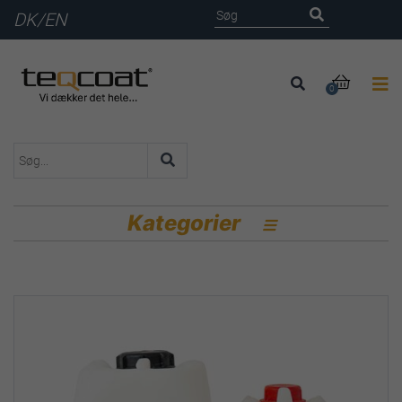
DK
/
EN

0
Kategorier
