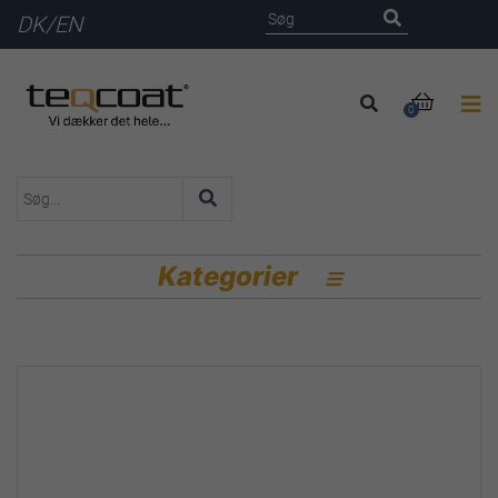
DK
/
EN

0
Kategorier
