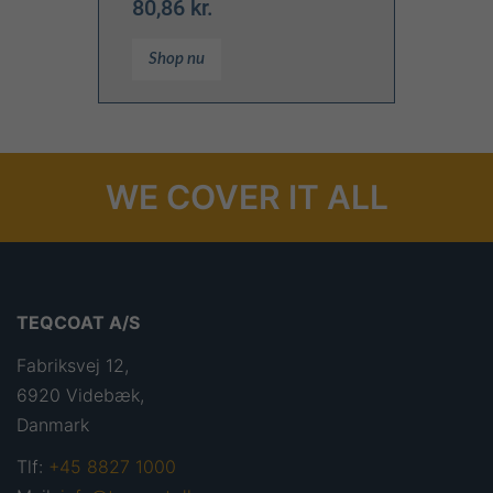
80,86 kr.
Shop nu
WE COVER IT ALL
TEQCOAT A/S
Fabriksvej 12,
6920 Videbæk,
Danmark
Tlf:
+45 8827 1000