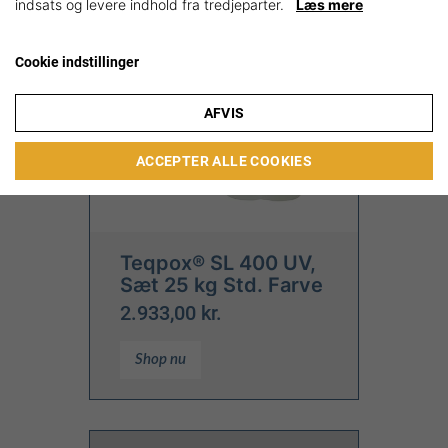
indsats og levere indhold fra tredjeparter.
Læs mere
Cookie indstillinger
AFVIS
ACCEPTER ALLE COOKIES
Teqpox® SL 400 UV,
Sæt 25 kg Std. Farve
2.933,00 kr.
Shop nu