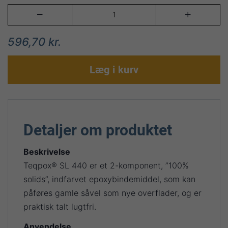


596,70 kr.
Læg i kurv
Detaljer om produktet
Beskrivelse
Teqpox® SL 440 er et 2-komponent, ”100%
solids”, indfarvet epoxybindemiddel, som kan
påføres gamle såvel som nye overflader, og er
praktisk talt lugtfri.
Anvendelse