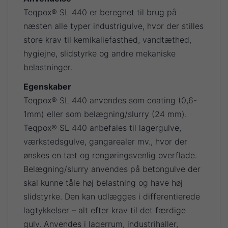
Teqpox® SL 440 er beregnet til brug på
næsten alle typer industrigulve, hvor der stilles
store krav til kemikaliefasthed, vandtæthed,
hygiejne, slidstyrke og andre mekaniske
belastninger.
Egenskaber
Teqpox® SL 440 anvendes som coating (0,6-
1mm) eller som belægning/slurry (24 mm).
Teqpox® SL 440 anbefales til lagergulve,
værkstedsgulve, gangarealer mv., hvor der
ønskes en tæt og rengøringsvenlig overflade.
Belægning/slurry anvendes på betongulve der
skal kunne tåle høj belastning og have høj
slidstyrke. Den kan udlægges i differentierede
lagtykkelser – alt efter krav til det færdige
gulv. Anvendes i lagerrum, industrihaller,