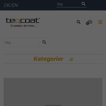
DK
/
EN

0
Kategorier
