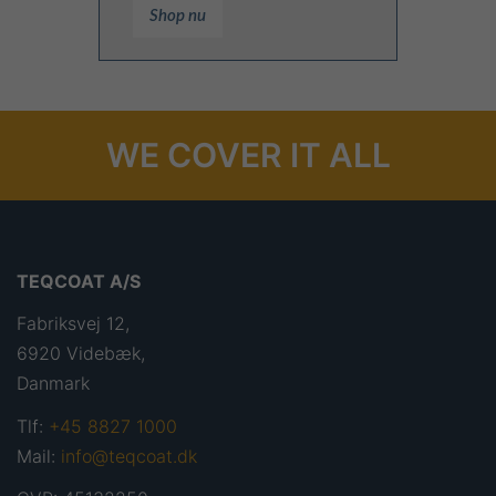
Shop nu
WE COVER IT ALL
TEQCOAT A/S
Fabriksvej 12,
6920 Videbæk,
Danmark
Tlf:
+45 8827 1000
Mail:
info@teqcoat.dk