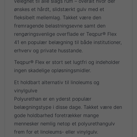
velegnet til alle slags rum – overalt hvor der
ønskes et hårdt, slidstærkt gulv med et
fleksibelt mellemlag. Takket være den
fremragende belastningsevne samt den
rengøringsvenlige overflade er Teqpur® Flex
41 en populær belægning til både institutioner,
erhverv og private husstande.
Teqpur® Flex er stort set lugtfri og indeholder
ingen skadelige opløsningsmidler.
Et holdbart alternativ til linoleums og
vinylgulve
Polyurethan er en yderst populær
belægningstype i disse dage. Takket være den
gode holdbarhed foretrækker mange
mennesker nemlig netop et polyurethangulv
frem for et linoleums- eller vinylgulv.