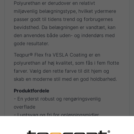
Polyurethan er derudover en relativt
miljøvenlig belægningstype, hvilket ydermere
passer godt til tidens trend og forbrugernes
bevidsthed. Da belægningen er vandtæt, kan
den anvendes både uden- og indendørs med
gode resultater.
Teqpur® Flex fra VESLA Coating er en
polyurethan af høj kvalitet, som fås i fem flotte
farver. Vælg den rette farve til dit hjem og
skab en moderne stil med en god holdbarhed.
Produktfordele
- En yderst robust og rengøringsvenlig
overflade
- Lugtsvag og fri for opløsningsmidler
- Giver et æstetisk gulv med en god
holdbarhed