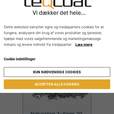
Dette websted benytter egne og tredjeparters cookies for at
Relaterede produkter
fungere, analysere din brug af vores produkter og tjenester,
hjælpe med vores salgsfremmende og marketingsmæssige
indsats og levere indhold fra tredjeparter.
Læs mere
Cookie indstillinger
KUN NØDVENDIGE COOKIES
ACCEPTER ALLE COOKIES
Natursten 3-4mm 20